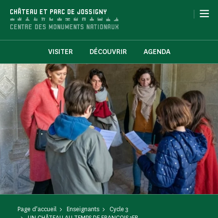
Panneau de gestion des cookies
|
CHÂTEAU ET PARC DE JOSSIGNY
VISITER
DÉCOUVRIR
AGENDA
Page d'accueil
Enseignants
Cycle 3
UN CHÂTEAU AU TEMPS DE FRANÇOIS 1ER